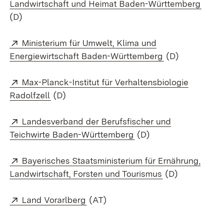
(Öff
Landwirtschaft und Heimat Baden-Württemberg
(D)
Extern:
Ministerium für Umwelt, Klima und
(Öffnet in ne
Energiewirtschaft Baden-Württemberg
(D)
Extern:
Max-Planck-Institut für Verhaltensbiologie
(Öffnet in neuem Fenster)
Radolfzell
(D)
Extern:
Landesverband der Berufsfischer und
(Öffnet in neuem Fen
Teichwirte Baden-Württemberg
(D)
Extern:
Bayerisches Staatsministerium für Ernährung,
(Öffnet in ne
Landwirtschaft, Forsten und Tourismus
(D)
Extern:
(Öffnet in neuem Fenster)
Land Vorarlberg
(AT)