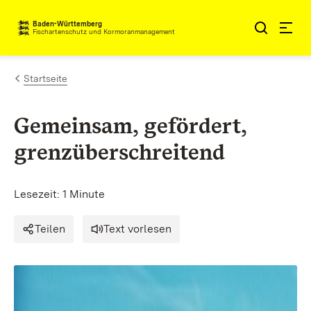
Zum Inhalt springen
Baden-Württemberg
Fischartenschutz und Kormoranmanagement
Startseite
Gemeinsam, gefördert,
grenzüberschreitend
Lesezeit: 1 Minute
Teilen
Text vorlesen