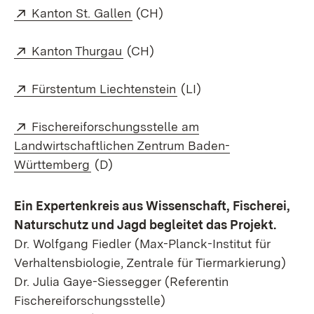
Extern:
(Öffnet in neuem Fenster)
Kanton St. Gallen
(CH)
Extern:
(Öffnet in neuem Fenster)
Kanton Thurgau
(CH)
Extern:
(Öffnet in neuem Fenste
Fürstentum Liechtenstein
(LI)
Extern:
Fischereiforschungsstelle am
Landwirtschaftlichen Zentrum Baden-
(Öffnet in neuem Fenster)
Württemberg
(D)
Ein Expertenkreis aus Wissenschaft, Fischerei,
Naturschutz und Jagd begleitet das Projekt.
Dr. Wolfgang Fiedler (Max-Planck-Institut für
Verhaltensbiologie, Zentrale für Tiermarkierung)
Dr. Julia Gaye-Siessegger (Referentin
Fischereiforschungsstelle)